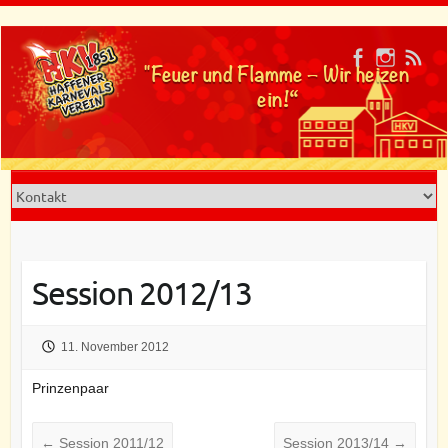
Skip
to
"Feuer und Flamme – Wir heizen
content
ein!“
Session 2012/13
11. November 2012
Prinzenpaar
←
Session 2011/12
Session 2013/14
→