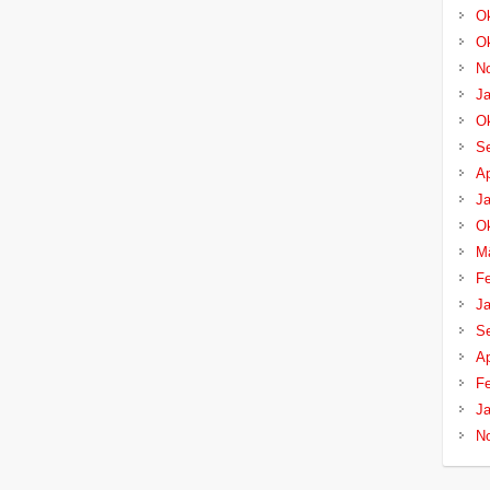
Ok
Ok
N
Ja
Ok
S
Ap
Ja
Ok
M
Fe
Ja
S
Ap
Fe
Ja
N