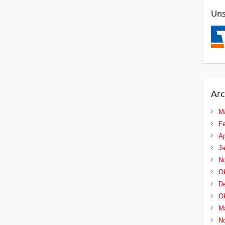
Uns
Arc
M
Fe
Ap
Ja
N
Ok
D
Ok
M
N