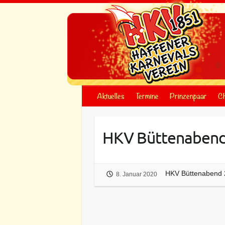
Skip
to
content
Aktuelles
Termine
Prinzenpaar
Ch
HKV Büttenabend
HKV Büttenabend 
8. Januar 2020