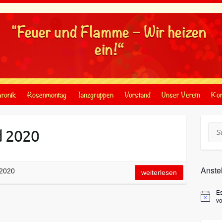
"Feuer und Flamme – Wir heizen
ein!“
ronik
Rosenmontag
Tanzgruppen
Vorstand
Unser Verein
Kon
Suc
 2020
Anste
2020
weiterlesen
E
v