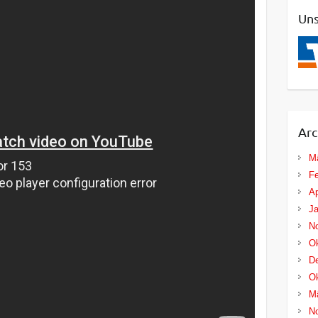
Uns
Arc
M
Fe
Ap
Ja
N
Ok
D
Ok
M
N