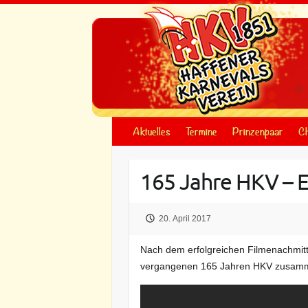
Skip
to
content
Aktuelles
Termine
Prinzenpaar
Ch
165 Jahre HKV – E
20. April 2017
Nach dem erfolgreichen Filmenachmitt
vergangenen 165 Jahren HKV zusamme