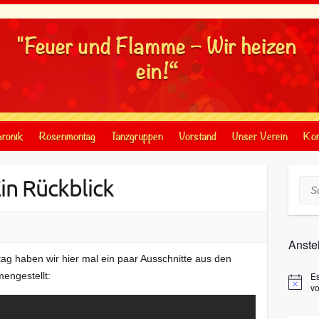
"Feuer und Flamme – Wir heizen
ein!“
ronik
Rosenmontag
Tanzgruppen
Vorstand
Unser Verein
Kon
in Rückblick
Suc
Anste
ag haben wir hier mal ein paar Ausschnitte aus den
ngestellt:
E
v