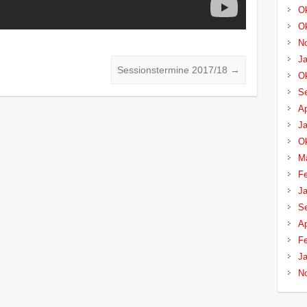
Ok
Ok
N
Ja
Sessionstermine 2017/18
→
Ok
S
Ap
Ja
Ok
M
Fe
Ja
S
Ap
Fe
Ja
N