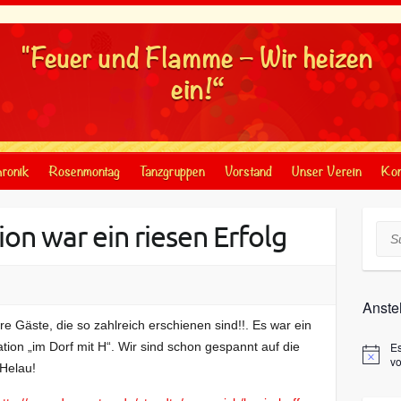
"Feuer und Flamme – Wir heizen
ein!“
ronik
Rosenmontag
Tanzgruppen
Vorstand
Unser Verein
Kon
on war ein riesen Erfolg
Suc
Anste
e Gäste, die so zahlreich erschienen sind!!. Es war ein
tion „im Dorf mit H“. Wir sind schon gespannt auf die
E
v
 Helau!