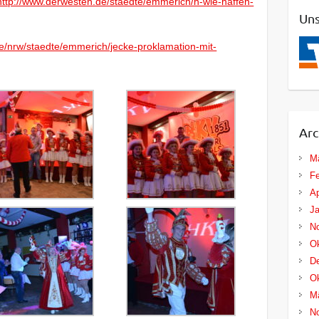
http://www.derwesten.de/staedte/emmerich/h-wie-haffen-
Uns
de/nrw/staedte/emmerich/jecke-proklamation-mit-
Arc
M
Fe
Ap
Ja
N
Ok
D
Ok
M
N