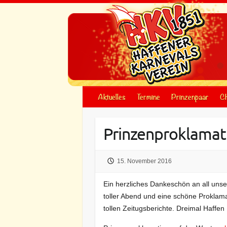
Skip
to
content
Aktuelles
Termine
Prinzenpaar
Ch
Prinzenproklamati
15. November 2016
Ein herzliches Dankeschön an all unser
toller Abend und eine schöne Proklama
tollen Zeitugsberichte. Dreimal Haffen