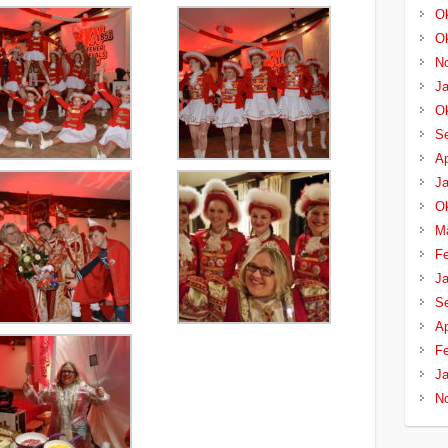
Ok
Ok
N
Ja
Ok
S
Ap
Ja
Ok
M
Fe
Ja
S
Ap
Fe
Ja
N