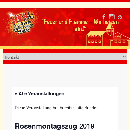
Skip
to
"Feuer und Flamme – Wir heizen
content
ein!“
« Alle Veranstaltungen
Diese Veranstaltung hat bereits stattgefunden.
Rosenmontagszug 2019