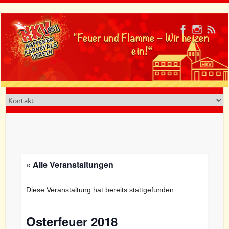
Skip
to
"Feuer und Flamme – Wir heizen
content
ein!“
« Alle Veranstaltungen
Diese Veranstaltung hat bereits stattgefunden.
Osterfeuer 2018