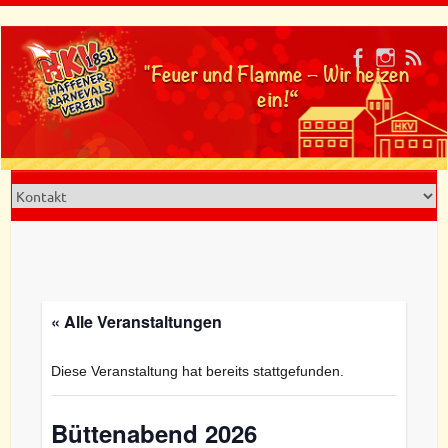
Skip
to
"Feuer und Flamme – Wir heizen
content
ein!“
« Alle Veranstaltungen
Diese Veranstaltung hat bereits stattgefunden.
Büttenabend 2026