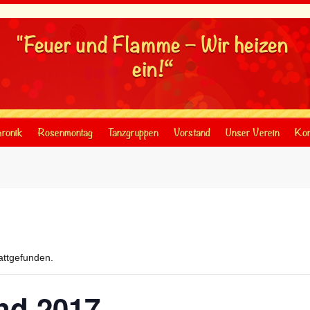
"Feuer und Flamme – Wir heizen
ein!“
ronik
Rosenmontag
Tanzgruppen
Vorstand
Unser Verein
Kon
tattgefunden.
nd 2017