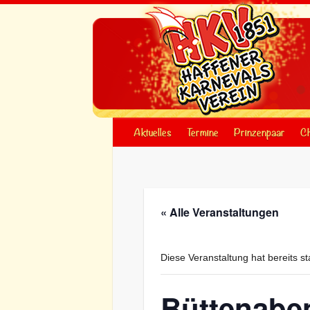
Skip
to
content
Aktuelles
Termine
Prinzenpaar
Ch
« Alle Veranstaltungen
Diese Veranstaltung hat bereits s
Büttenabe